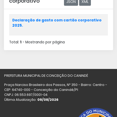
corporativo
JSON
XML
Declaração de gasto com cartão corporativo
2025.
Total:
1
- Mostrando
por página
PREFEITURA MUNICIPAL DE CONCEIÇÃO DO CANINDÉ
Praça Narciso Brasileiro dos Passos, Nº 350 - Bairro: Centro -
CEP: 64740-000 - Conceição do Canindé/PI
CNPJ: 06.553.697/0001-04
Última Atualização:
09/08/2026