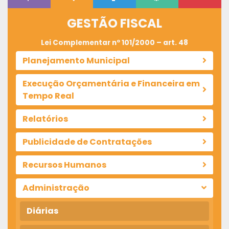
GESTÃO FISCAL
Lei Complementar nº 101/2000 – art. 48
Planejamento Municipal
Execução Orçamentária e Financeira em
Tempo Real
Relatórios
Publicidade de Contratações
Recursos Humanos
Administração
Diárias