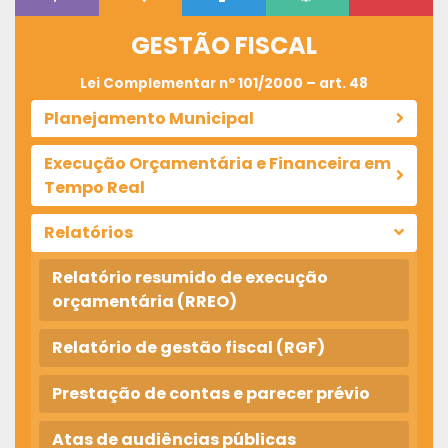
GESTÃO FISCAL
Lei Complementar nº 101/2000 – art. 48
Planejamento Municipal
Execução Orçamentária e Financeira em
Tempo Real
Relatórios
Relatório resumido de execução
orçamentária (RREO)
Relatório de gestão fiscal (RGF)
Prestação de contas e parecer prévio
Atas de audiências públicas